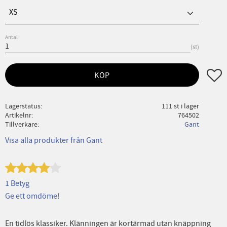
XS
Antal
st
Lägg ti
KÖP
Lagerstatus
111 st i lager
Artikelnr
764502
Tillverkare
Gant
Visa alla produkter från Gant
1 Betyg
Ge ett omdöme!
En tidlös klassiker. Klänningen är kortärmad utan knäppning