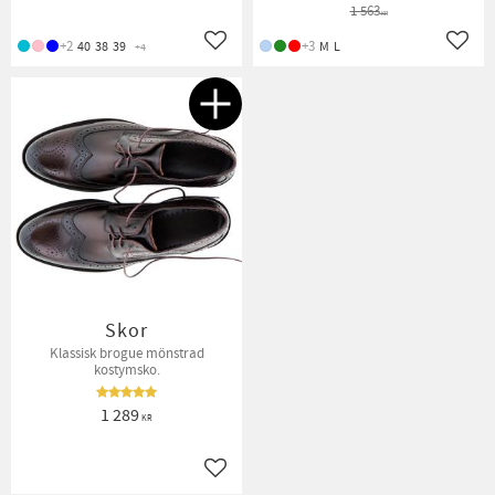
1 563
KR
+2
+3
40
38
39
M
L
+4
Lägg till i favoriter
Lägg t
Skor
Klassisk brogue mönstrad
kostymsko.
1 289
KR
Lägg till i favoriter