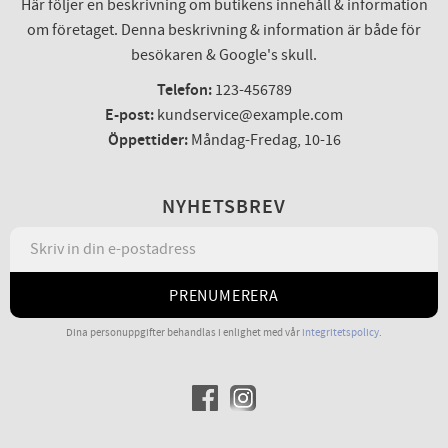
Här följer en beskrivning om butikens innehåll & information
om företaget. Denna beskrivning & information är både för
besökaren & Google's skull.
Telefon:
123-456789
E-post:
kundservice@example.com
Öppettider:
Måndag-Fredag, 10-16
NYHETSBREV
PRENUMERERA
Dina personuppgifter behandlas i enlighet med vår
integritetspolicy
.