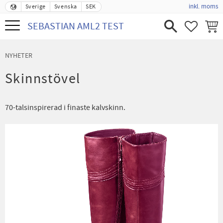
inkl. moms
Sverige
Svenska
SEK
Meny
SEBASTIAN AML2 TEST
FAVORIT
KUND
NYHETER
Skinnstövel
70-talsinspirerad i finaste kalvskinn.