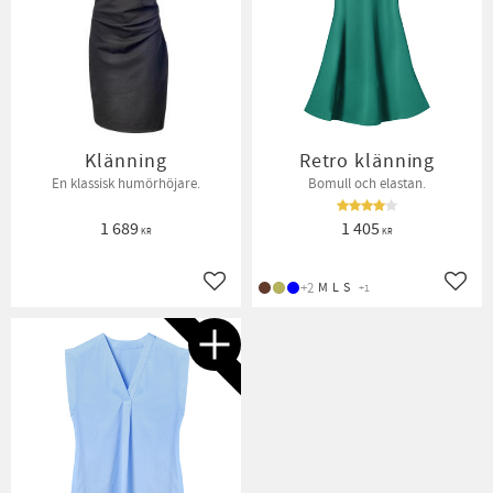
Klänning
Retro klänning
En klassisk humörhöjare.
Bomull och elastan.
1 689
1 405
KR
KR
+2
M
L
S
+1
Lägg till i favoriter
Lägg t
NYHET