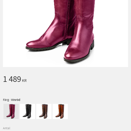
1 489
KR
Färg :
Vinröd
Antal