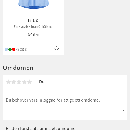
Blus
En klassisk humörhöjare.
549
KR
+3
XS
S
Lägg till i favoriter
Omdömen
Du
Bli den första att lämna ett omdöme.