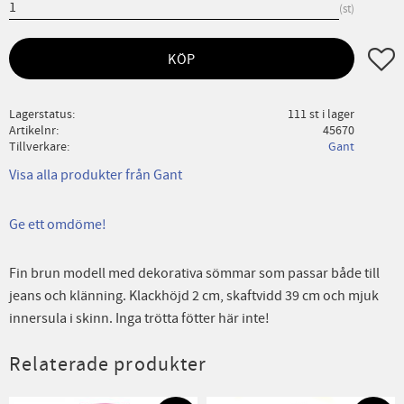
st
Lägg ti
KÖP
Lagerstatus
111 st i lager
Artikelnr
45670
Tillverkare
Gant
Visa alla produkter från Gant
Ge ett omdöme!
Fin brun modell med dekorativa sömmar som passar både till
jeans och klänning. Klackhöjd 2 cm, skaftvidd 39 cm och mjuk
innersula i skinn. Inga trötta fötter här inte!
Relaterade produkter